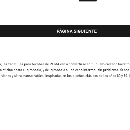
PÁGINA SIGUIENTE
a, las zapatillas para hombre de PUMA van a convertirse en tu nuevo calzado favorit
a oficina hasta el gimnasio, y del gimnasio a una cena informal sin problema. Ya s
vianos y ultra transpirables, inspiradas en los diseños clásicos de los años 80 y 9
perior, mientras que las capelladas acolchadas aseguran comodidad todo el día. Con m
rbano, PUMA tiene el par perfecto para vos.