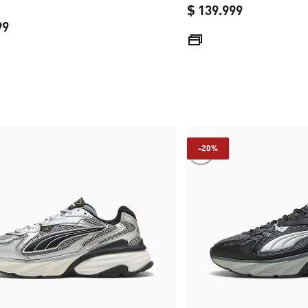
$ 139.999
99
current pric
current price $ 229.999
-20%