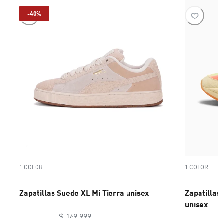
-40%
1 COLOR
1 COLOR
Zapatillas Suede XL Mi Tierra unisex
Zapatill
unisex
original price $ 169.999
$ 169.999