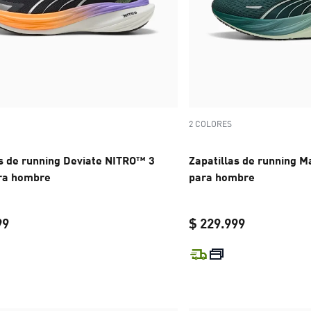
2 COLORES
as de running Deviate NITRO™ 3
Zapatillas de running 
ra hombre
para hombre
99
$ 229.999
current price $ 239.999
current pric