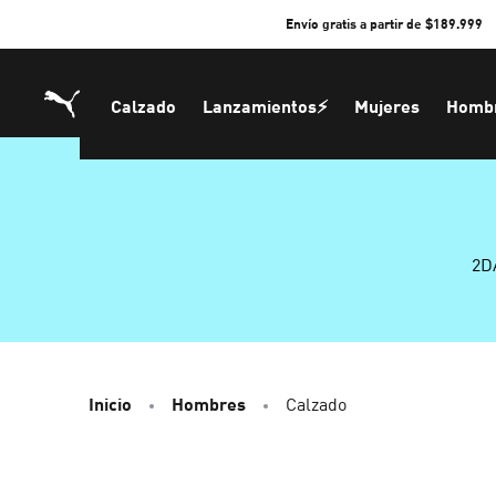
Skip
Envío gratis a partir de $189.999
to
Content
Calzado
Lanzamientos⚡
Mujeres
Homb
2D
Inicio
Hombres
Calzado