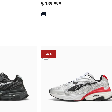
$ 139.999
e $ 139.999
current price $ 139.999
-20%