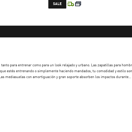
current price $ 359.999
SALE
o, tanto para entrenar como para un look relajado y urbano. Las zapatillas para homb
ea que estés entrenando o simplemente haciendo mandados, tu comodidad y estilo so
0. Las mediasuelas con amortiguación y gran soporte absorben los impactos durante
odelos de colores clásicos y retro, encontrar tu estilo y calce ideal es pan comido.