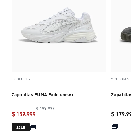
5 COLORES
2 COLORES
Zapatillas PUMA Fade unisex
Zapatilla
original price $ 199.999
$ 199.999
$ 159.999
$ 179.9
current price $ 159.999
SALE