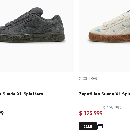
2 COLORES
s Suede XL Splatters
Zapatillas Suede XL Spl
orig
$ 179.999
99
$ 125.999
current price $ 179.999
current pric
SALE