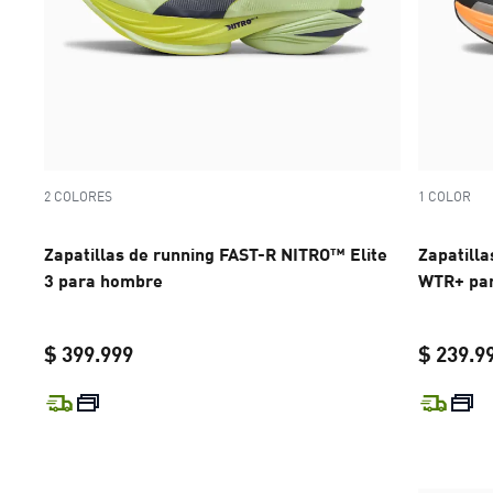
2 COLORES
1 COLOR
Zapatillas de running FAST-R NITRO™ Elite
Zapatill
3 para hombre
WTR+ pa
$ 399.999
$ 239.9
current price $ 399.999