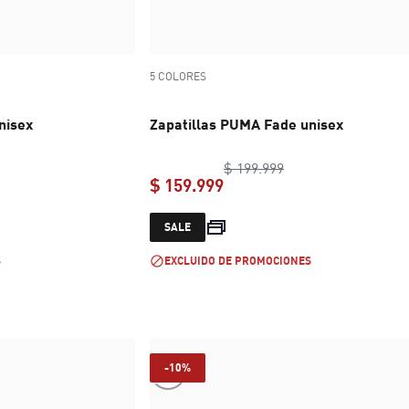
5 COLORES
nisex
Zapatillas PUMA Fade unisex
inal price $ 199.999
original price $ 199
$ 199.999
$ 159.999
e $ 159.999
current price $ 159.999
SALE
S
EXCLUIDO DE PROMOCIONES
-10%