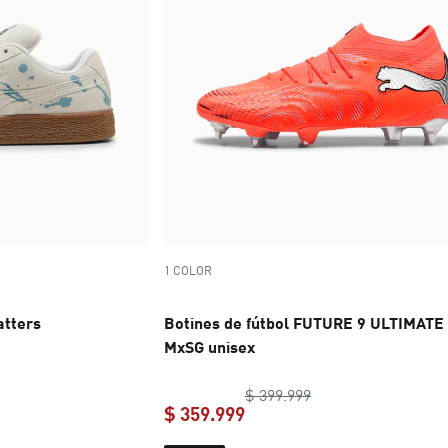
1 COLOR
atters
Botines de fútbol FUTURE 9 ULTIMATE
MxSG unisex
inal price $ 179.999
original price $ 399
$ 399.999
$ 359.999
e $ 125.999