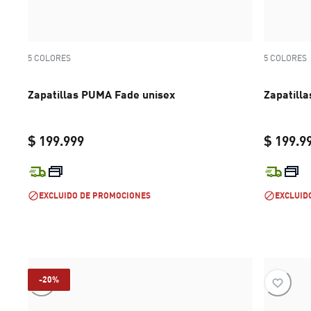
5 COLORES
5 COLORES
Zapatillas PUMA Fade unisex
Zapatill
$ 199.999
$ 199.9
current price $ 199.999
EXCLUIDO DE PROMOCIONES
EXCLUID
-20%