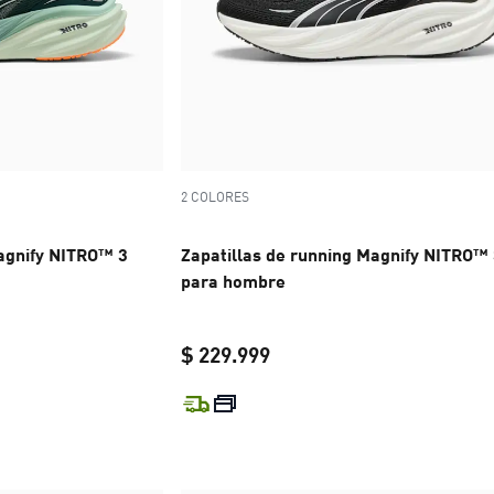
2 COLORES
Magnify NITRO™ 3
Zapatillas de running Magnify NITRO™
para hombre
$ 229.999
e $ 229.999
current price $ 229.999