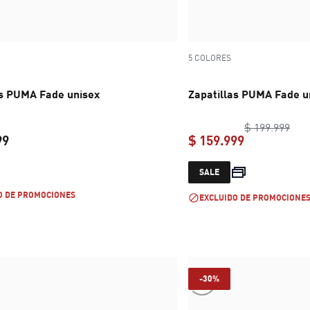
5 COLORES
as PUMA Fade unisex
Zapatillas PUMA Fade u
orig
$ 199.999
99
$ 159.999
current price $ 199.999
current pric
SALE
O DE PROMOCIONES
EXCLUIDO DE PROMOCIONE
-30%