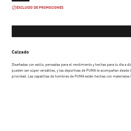
EXCLUIDO DE PROMOCIONES
Calzado
Diseñadas con estilo, pensadas para el rendimiento y hechas para tu día a dí
pueden ser súper versátiles, y las deportivas de PUMA te acompañan desde l
prioridad. Las zapatillas de hombres de PUMA están hechas con materiales li
entrenamientos intensos. Las suelas resistentes ofrecen tracción y agarre su
que busques zapatillas de hombre para entrenar o para completar tu outfit u