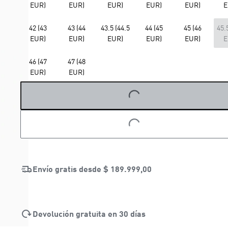
EUR)
EUR)
EUR)
EUR)
EUR)
E
42 (43
43 (44
43.5 (44.5
44 (45
45 (46
45.
EUR)
EUR)
EUR)
EUR)
EUR)
E
LOADING...
46 (47
47 (48
EUR)
EUR)
LOADING...
Envío gratis desde
$ 189.999,00
Devolución gratuita en 30 días