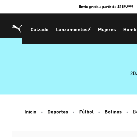
Skip
Envío gratis a partir de $189.999
to
Content
Calzado
Lanzamientos⚡
Mujeres
Homb
2D
Inicio
Deportes
Fútbol
Botines
B