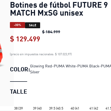
Botines de fútbol FUTURE 9
MATCH MxSG unisex
-30%
SALE
Botines de fútbol FUTURE 
$ 184.999
$ 129.499
Botines de fútbol FUTUR
(precio sin impuestos nacionales: $ 107.023,97)
Glowing Red-PUMA White-PUMA Black-PUM
COLOR:
Silver
TALLE
38 (39
39 (40
39.5 (40.5
40 (41
41 (42
41.