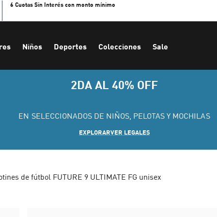
6 Cuotas Sin Interés con monto mínimo
res
Niños
Deportes
Colecciones
Sale
2DA AL 40% OFF
EN SELECCIONADOS DE NIÑOS, PELOTAS Y MOCHILAS
EXPLORAR
VER LEGALES
otines de fútbol FUTURE 9 ULTIMATE FG unisex