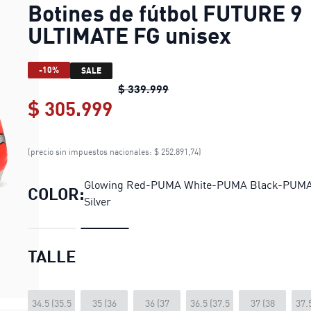
Botines de fútbol FUTURE 9
ULTIMATE FG unisex
-10%
SALE
Botines de fútbol FUTURE 9
$ 339.999
$ 305.999
Botines de fútbol FUTURE
(precio sin impuestos nacionales: $ 252.891,74)
Glowing Red-PUMA White-PUMA Black-PUM
COLOR:
Silver
TALLE
34.5 (35.5
35 (36
36 (37
36.5 (37.5
37 (38
37.