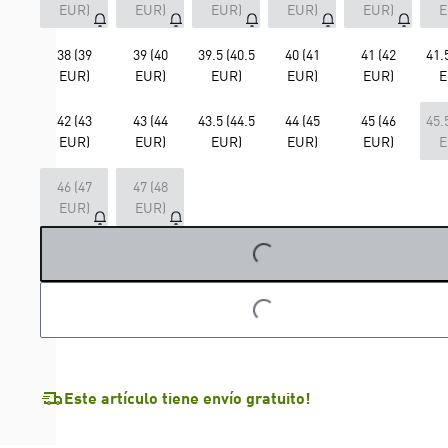
EUR)
EUR)
EUR)
EUR)
EUR)
E
38 (39
39 (40
39.5 (40.5
40 (41
41 (42
41.
EUR)
EUR)
EUR)
EUR)
EUR)
E
42 (43
43 (44
43.5 (44.5
44 (45
45 (46
45.
EUR)
EUR)
EUR)
EUR)
EUR)
E
46 (47
47 (48
EUR)
EUR)
LOADING...
LOADING...
Este artículo tiene envío gratuito!