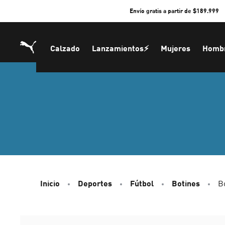
Skip
Envío gratis a partir de $189.999
to
Content
Calzado
Lanzamientos⚡
Mujeres
Homb
Inicio
Deportes
Fútbol
Botines
B