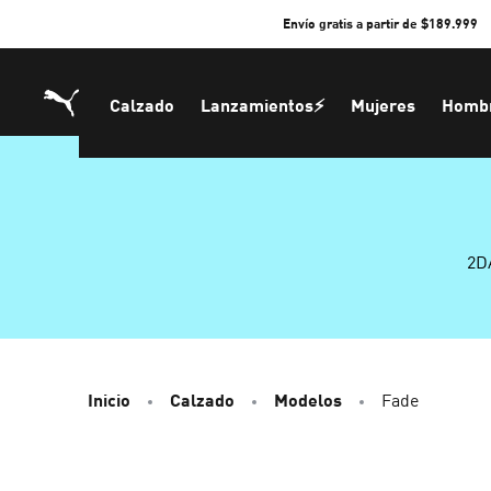
Skip
Envío gratis a partir de $189.999
to
Content
Calzado
Lanzamientos⚡
Mujeres
Homb
2D
Inicio
Calzado
Modelos
Fade