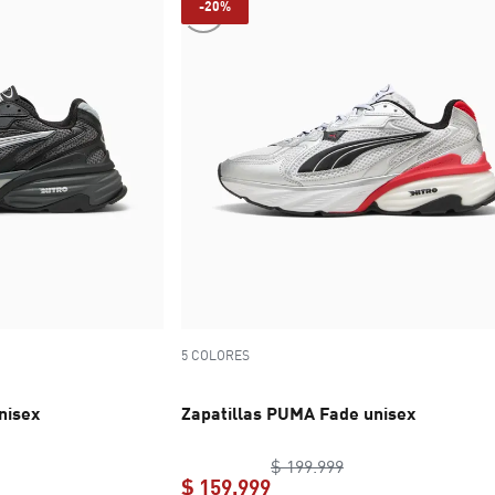
-20%
5 COLORES
nisex
Zapatillas PUMA Fade unisex
inal price $ 199.999
original price $ 199
$ 199.999
$ 159.999