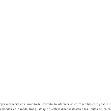
ría especial en el mundo del calzado: la intersección entre rendimiento y estilo. Si e
s siempre hay más de lo que parece a simple vista. Justo