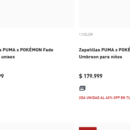
1 COLOR
as PUMA x POKÉMON Fade
Zapatillas PUMA x PO
unisex
Umbreon para niños
99
$ 179.999
current price $ 249.999
current pric
2DA UNIDAD AL 40% OFF EN T