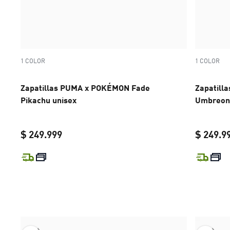
1 COLOR
1 COLOR
Zapatillas PUMA x POKÉMON Fade
Zapatill
Pikachu unisex
Umbreon 
$ 249.999
$ 249.9
current price $ 249.999