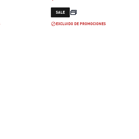
e $ 159.999
current price $ 159.999
SALE
S
EXCLUIDO DE PROMOCIONES