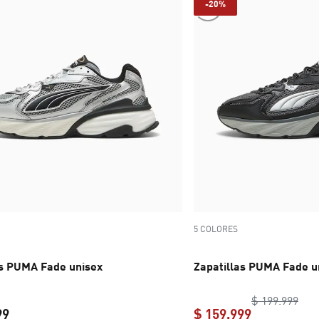
-20%
5 COLORES
as PUMA Fade unisex
Zapatillas PUMA Fade u
orig
$ 199.999
99
$ 159.999