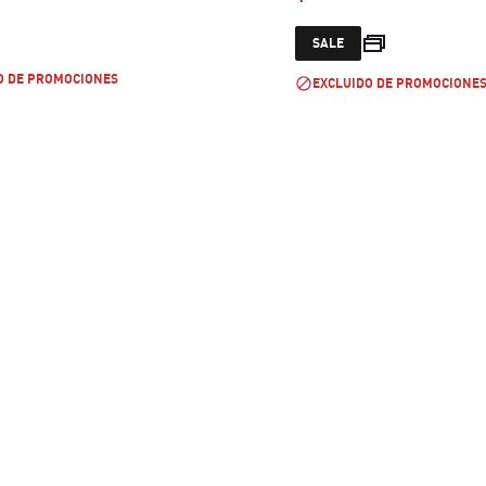
current price $ 199.999
current pric
SALE
O DE PROMOCIONES
EXCLUIDO DE PROMOCIONE