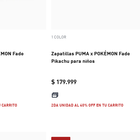
1 COLOR
KÉMON Fade
Zapatillas PUMA x POKÉMON Fade
Pikachu para niños
$ 179.999
e $ 179.999
current price $ 179.999
U CARRITO
2DA UNIDAD AL 40% OFF EN TU CARRITO