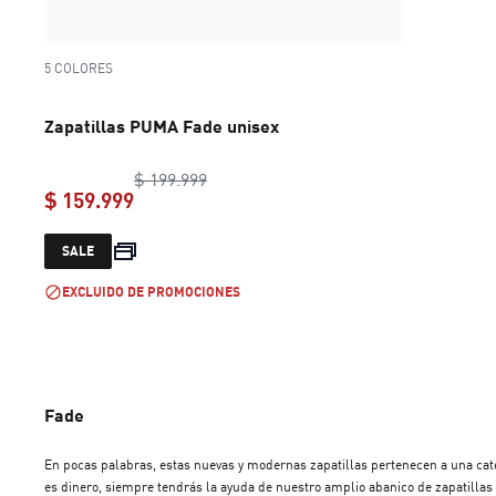
5 COLORES
Zapatillas PUMA Fade unisex
original price $ 199.999
$ 199.999
$ 159.999
current price $ 159.999
SALE
EXCLUIDO DE PROMOCIONES
Fade
En pocas palabras, estas nuevas y modernas zapatillas pertenecen a una catego
es dinero, siempre tendrás la ayuda de nuestro amplio abanico de zapatillas cómodas y a la moda. Nos gusta que nuestros diseños desafíen los límites del calzado, y por eso en nuestras zapatilla