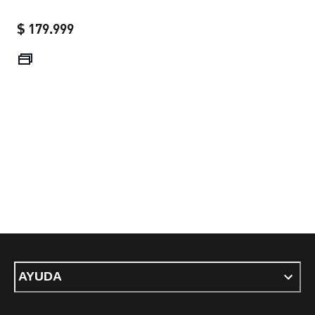
$ 179.999
current price $ 179.999
AYUDA