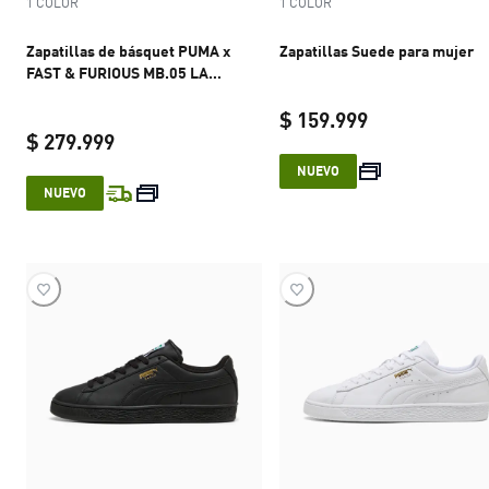
1 COLOR
1 COLOR
Zapatillas de básquet PUMA x
Zapatillas Suede para mujer
FAST & FURIOUS MB.05 LA
unisex
$ 159.999
$ 279.999
current price 
NUEVO
current price $ 279.999
NUEVO