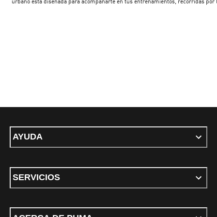
urbano está diseñada para acompañarte en tus entrenamientos, recorridas por 
ciudad o momentos de relax. Descubrí modelos icónicos, nuevos lanzamientos 
tecnologías que marcan tendencia. ¿Buscás unas zapatillas urbanas con diseñ
moderno? ¿Preferís unas zapatillas para entrenar con gran amortiguación y
soporte? ¿O estás pensando en unas ojotas para tus días de descanso? En PUM
tenemos el par perfecto para vos.
AYUDA
SERVICIOS