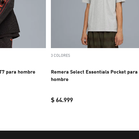
3 COLORES
 T7 para hombre
Remera Select Essentials Pocket para
hombre
$ 64.999
e $ 209.999
current price $ 64.999