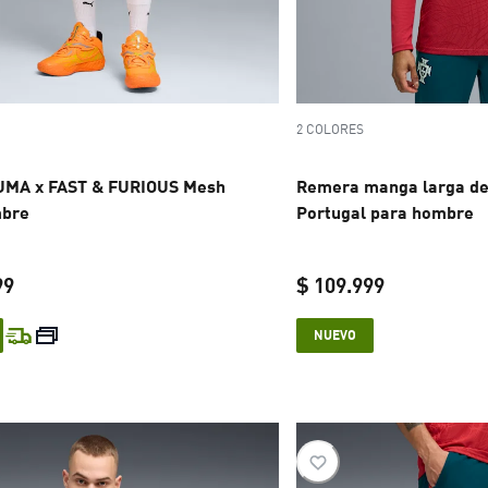
2 COLORES
UMA x FAST & FURIOUS Mesh
Remera manga larga de
mbre
Portugal para hombre
99
$ 109.999
current price $ 199.999
current pric
NUEVO