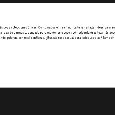
ásicos y colecciones únicas. Combinados entre sí, nunca te van a faltar ideas para a
asta ropa de gimnasio, pensada para mantenerte seco y cómodo mientras levantás pes
uando quieran, con total confianza. ¿Buscás ropa casual para todos los días? También
a de hombre de PUMA y descubrir nuevos niveles de tecnología deportiva, comodidad 