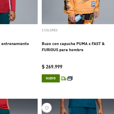
2 COLORES
 entrenamiento
Buzo con capucha PUMA x FAST &
FURIOUS para hombre
$ 269.999
e $ 109.999
current price $ 269.999
NUEVO