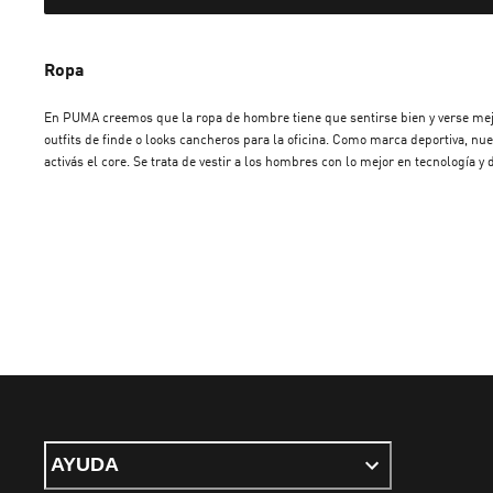
Ropa
En PUMA creemos que la ropa de hombre tiene que sentirse bien y verse mejor.
outfits de finde o looks cancheros para la oficina. Como marca deportiva, 
activás el core. Se trata de vestir a los hombres con lo mejor en tecnología
tenemos eso: mirá nuestros joggers y buzos, diseñados para que tengas el m
confianza, con prendas hechas para vos, por gente que sabe y ama el diseño.
AYUDA