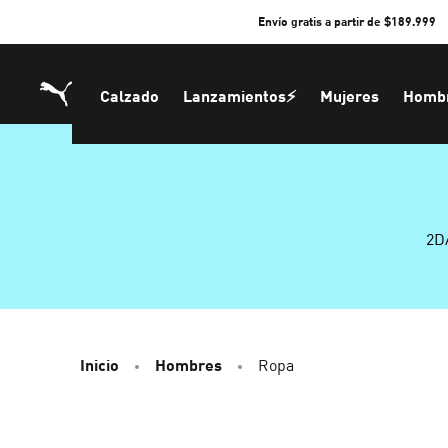
Skip
Envío gratis a partir de $189.999
to
Content
Calzado
Lanzamientos⚡
Mujeres
Homb
2D
Inicio
Hombres
Ropa