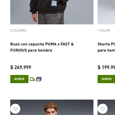
2 COLORES
1 COLOR
Buzo con capucha PUMA x FAST &
Shorts P
FURIOUS para hombre
para ho
$ 269.999
$ 199.9
current price $ 269.999
NUEVO
NUEVO