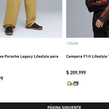
1 COLOR
es Porsche Legacy Lifestyle para
Campera F1® Lifestyle
$ 209.999
99
current pric
current price $ 189.999
PÁGINA SIGUIENTE