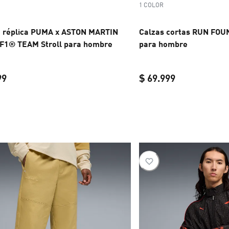
1 COLOR
 réplica PUMA x ASTON MARTIN
Calzas cortas RUN FO
1® TEAM Stroll para hombre
para hombre
99
$ 69.999
current price $ 149.999
current price 