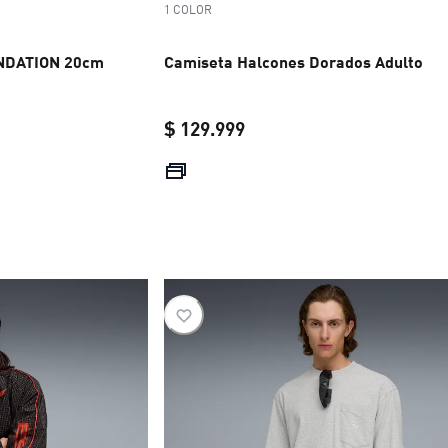
1 COLOR
UNDATION 20cm
Camiseta Halcones Dorados Adulto
$ 129.999
current price $ 129.999
$ 69.999