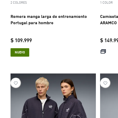
2 COLORES
1 COLOR
Remera manga larga de entrenamiento
Camiseta
Portugal para hombre
ARAMCO F
$ 109.999
$ 149.9
current price $ 109.999
NUEVO