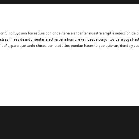
 Si lo tuyo son los estilos con onda, te va a encantar nuestra amplia selección de b
nuestras líneas de indumentaria activa para hombre van desde conjuntos para yoga h
 y diseño, para que tanto chicos como adultos puedan hacer lo que quieran, donde y c
ejor día de relax. Ya cubrimos una buena base. Ahora solo te queda explorar la rop