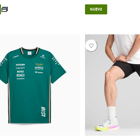
current price $ 149.999
current pric
NUEVO