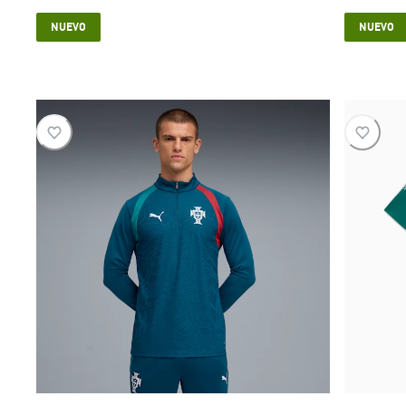
current price $ 59.999
NUEVO
NUEVO