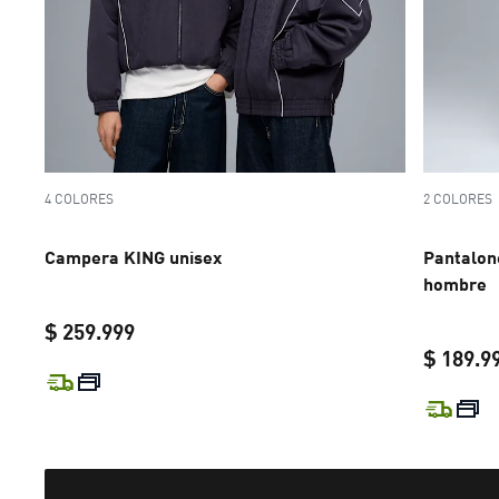
4 COLORES
2 COLORES
Campera KING unisex
Pantalon
hombre
$ 259.999
$ 189.9
current price $ 259.999