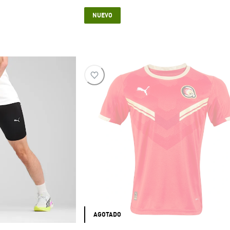
e $ 119.999
current price $ 79.999
NUEVO
AGOTADO