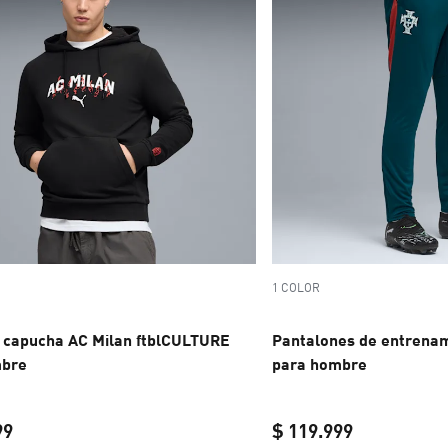
1 COLOR
 capucha AC Milan ftblCULTURE
Pantalones de entrenam
mbre
para hombre
99
$ 119.999