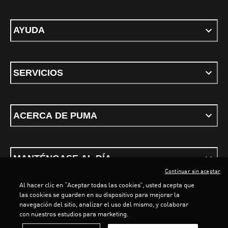
AYUDA
SERVICIOS
ACERCA DE PUMA
MANTÉNGASE AL DÍA
Continuar sin aceptar
Al hacer clic en “Aceptar todas las cookies”, usted acepta que
las cookies se guarden en su dispositivo para mejorar la
navegación del sitio, analizar el uso del mismo, y colaborar
con nuestros estudios para marketing.
Términos y Condiciones
Política de privacidad
Configurar cookies