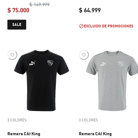
original price $ 149.999
$ 149.999
$ 75.000
$ 64.999
current price $ 75.000
current price $ 
SALE
EXCLUIDO DE PROMOCIONES
3 COLORES
3 COLORES
Remera CAI King
Remera CAI King