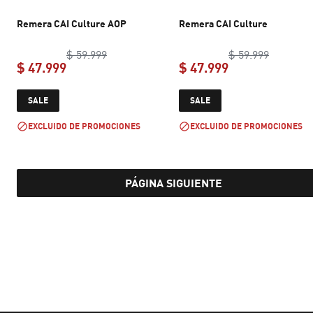
Remera CAI Culture AOP
Remera CAI Culture
original price $ 59.999
original 
$ 59.999
$ 59.999
$ 47.999
$ 47.999
current price $ 47.999
current price $ 
SALE
SALE
EXCLUIDO DE PROMOCIONES
EXCLUIDO DE PROMOCIONES
PÁGINA SIGUIENTE