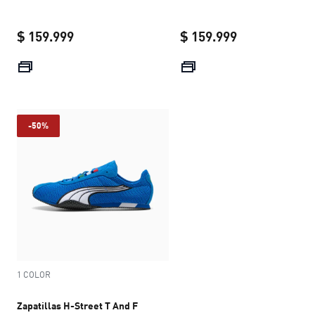
$ 159.999
$ 159.999
current price $ 159.999
current price 
-50%
1 COLOR
Zapatillas H-Street T And F