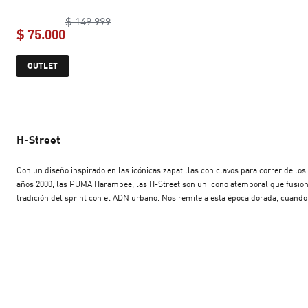
original price $ 149.999
$ 149.999
$ 75.000
current price $ 75.000
OUTLET
H-Street
Con un diseño inspirado en las icónicas zapatillas con clavos para correr de los
años 2000, las PUMA Harambee, las H-Street son un icono atemporal que fusion
tradición del sprint con el ADN urbano. Nos remite a esta época dorada, cuando
atletismo se fusionó con la moda urbana. Esta temporada, las H-Street regresa
los archivos con su parte superior ligera, su silueta de perfil bajo y su legado
urbano intacto.