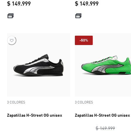
$ 149.999
$ 149.999
current price $ 149.999
current price 
-50%
3 COLORES
3 COLORES
Zapatillas H-Street OG unisex
Zapatillas H-Street OG unisex
original
$ 149.999