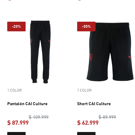
-20%
-30%
1 COLOR
1 COLOR
Pantalón CAI Culture
Short CAI Culture
original price $ 109.999
original 
$ 109.999
$ 89.999
$ 87.999
$ 62.999