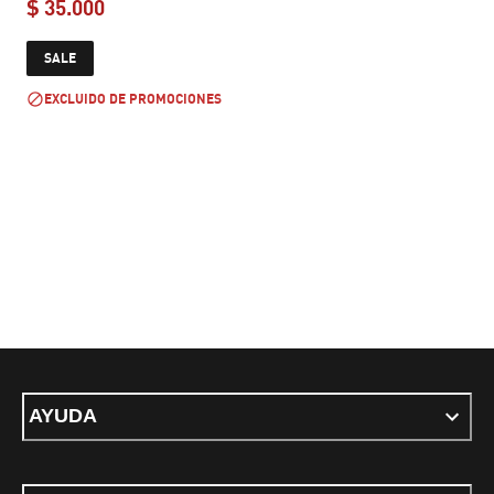
$ 35.000
current price $ 35.000
SALE
EXCLUIDO DE PROMOCIONES
AYUDA