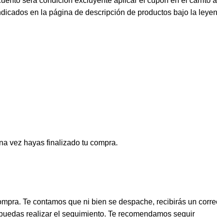
uento será condición excluyente aplicar el cupón en el carrito 
ndicados en la página de descripción de productos bajo la leye
una vez hayas finalizado tu compra.
mpra. Te contamos que ni bien se despache, recibirás un corre
e puedas realizar el seguimiento. Te recomendamos seguir