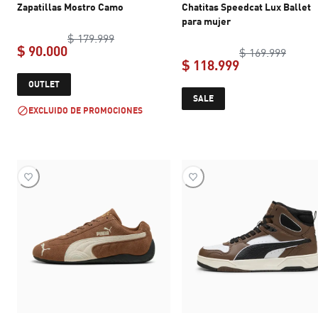
Zapatillas Mostro Camo
Chatitas Speedcat Lux Ballet
para mujer
original price $ 179.999
$ 179.999
$ 90.000
origin
$ 169.999
$ 118.999
current price $ 90.000
OUTLET
current price 
SALE
EXCLUIDO DE PROMOCIONES