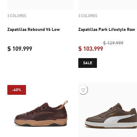
3 COLORES
3 COLORES
Zapatillas Rebound V6 Low
Zapatillas Park Lifestyle Raw
origin
$ 129.999
$ 109.999
$ 103.999
current price $ 109.999
current price 
SALE
-40%