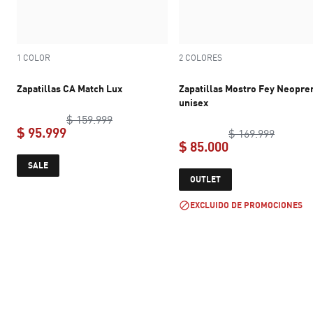
1 COLOR
2 COLORES
Zapatillas CA Match Lux
Zapatillas Mostro Fey Neopre
unisex
original price $ 159.999
$ 159.999
$ 95.999
original
$ 169.999
$ 85.000
current price $ 95.999
SALE
current price $ 
OUTLET
EXCLUIDO DE PROMOCIONES