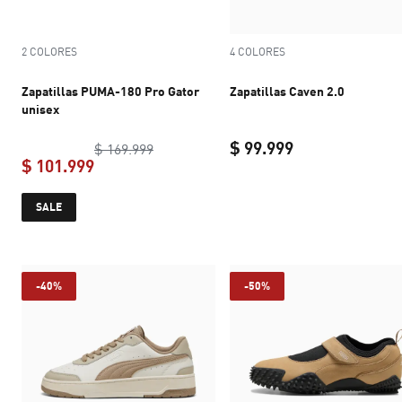
2 COLORES
4 COLORES
Zapatillas PUMA-180 Pro Gator
Zapatillas Caven 2.0
unisex
$ 99.999
original price $ 169.999
$ 169.999
$ 101.999
current price $ 
current price $ 101.999
SALE
-40%
-50%