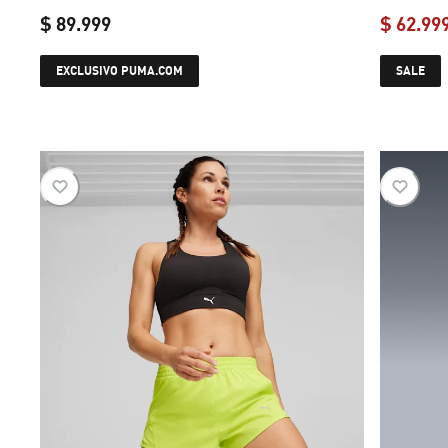
$ 89.999
$ 62.99
current price $ 89.999
EXCLUSIVO PUMA.COM
SALE