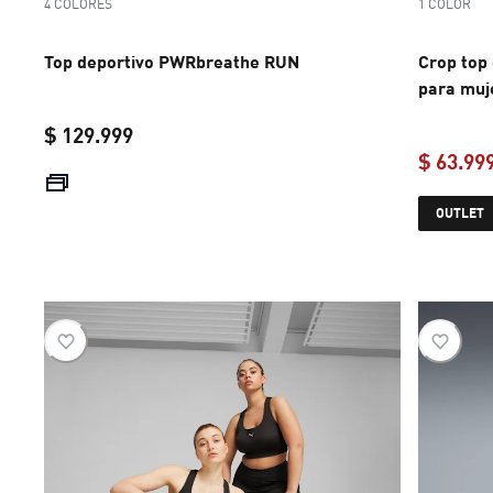
4 COLORES
1 COLOR
Top deportivo PWRbreathe RUN
Crop top
para muj
$ 129.999
$ 63.99
current price $ 129.999
OUTLET