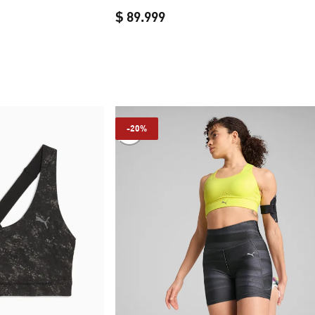
inal price $ 129.999
$ 89.999
e $ 103.999
current price $ 89.999
-20%