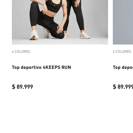
4 COLORES
2 COLORES
Top deportivo 4KEEPS RUN
Top depo
$ 89.999
$ 89.99
current price $ 89.999