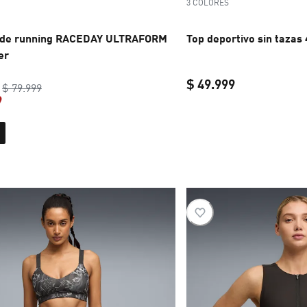
3 COLORES
 de running RACEDAY ULTRAFORM
Top deportivo sin tazas
er
$ 49.999
original price $ 79.999
$ 79.999
9
current price 
current price $ 63.999