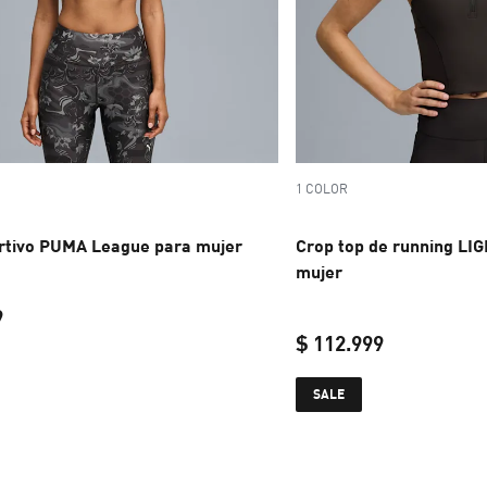
1 COLOR
rtivo PUMA League para mujer
Crop top de running LI
mujer
9
$ 112.999
current price $ 89.999
current pric
SALE