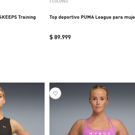
2 COLORES
 4KEEPS Training
Top deportivo PUMA League para muje
$ 89.999
$ 49.999
current price $ 89.999