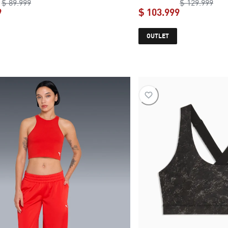
original price $ 89.999
orig
$ 89.999
$ 129.999
9
$ 103.999
current price $ 62.999
current pric
OUTLET