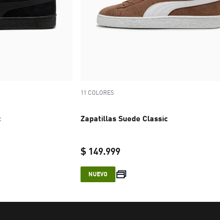
11 COLORES
c
Zapatillas Suede Classic
$ 149.999
e $ 149.999
current price $ 149.999
NUEVO