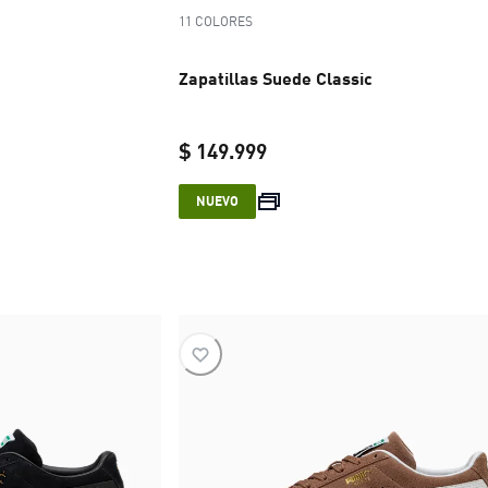
11 COLORES
Zapatillas Suede Classic
$ 149.999
e $ 159.999
current price $ 149.999
NUEVO