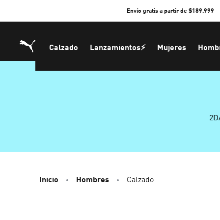
Skip
Envío gratis a partir de $189.999
to
Content
Calzado
Lanzamientos⚡
Mujeres
Homb
2D
Inicio
Hombres
Calzado