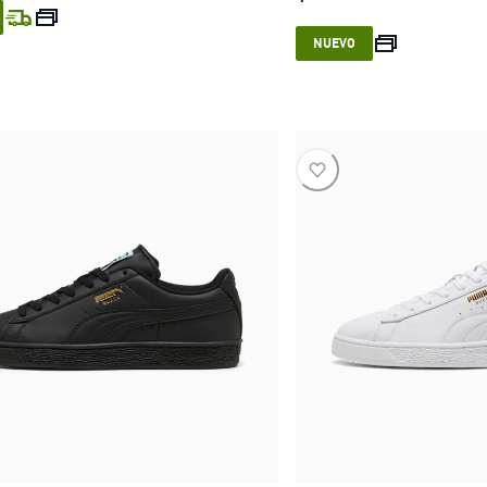
current price $ 199.999
current pric
NUEVO