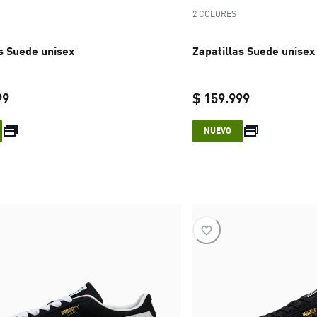
2 COLORES
s Suede unisex
Zapatillas Suede unisex
99
$ 159.999
current price $ 159.999
current pric
NUEVO