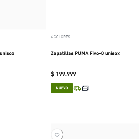
4 COLORES
 unisex
Zapatillas PUMA Five-0 unisex
$ 199.999
e $ 199.999
current price $ 199.999
NUEVO