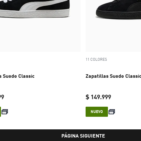
11 COLORES
s Suede Classic
Zapatillas Suede Classi
99
$ 149.999
current price $ 149.999
current pric
NUEVO
PÁGINA SIGUIENTE