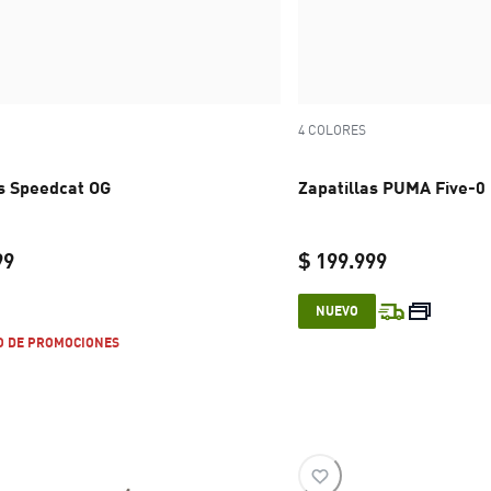
4 COLORES
as Speedcat OG
Zapatillas PUMA Five-0
99
$ 199.999
current price $ 169.999
current pric
NUEVO
O DE PROMOCIONES