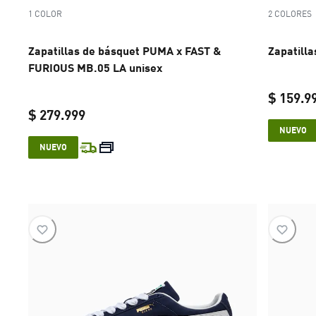
1 COLOR
2 COLORES
Zapatillas de básquet PUMA x FAST &
Zapatilla
FURIOUS MB.05 LA unisex
$ 159.9
$ 279.999
NUEVO
current price $ 279.999
NUEVO