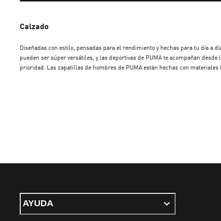
Calzado
Diseñadas con estilo, pensadas para el rendimiento y hechas para tu día a dí
pueden ser súper versátiles, y las deportivas de PUMA te acompañan desde l
prioridad. Las zapatillas de hombres de PUMA están hechas con materiales li
entrenamientos intensos. Las suelas resistentes ofrecen tracción y agarre su
que busques zapatillas de hombre para entrenar o para completar tu outfit u
AYUDA