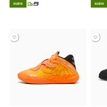
current price $ 199.999
NUEVO
NUEVO