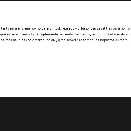
o, tanto para entrenar como para un look relajado y urbano. Las zapatillas para homb
ea que estés entrenando o simplemente haciendo mandados, tu comodidad y estilo so
0. Las mediasuelas con amortiguación y gran soporte absorben los impactos durante
odelos de colores clásicos y retro, encontrar tu estilo y calce ideal es pan comido.