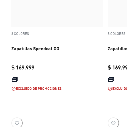
8 COLORES
8 COLORES
Zapatillas Speedcat OG
Zapatill
$ 169.999
$ 169.9
current price $ 169.999
EXCLUIDO DE PROMOCIONES
EXCLUID