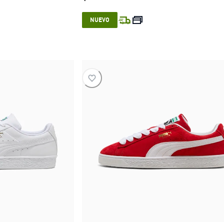
e $ 159.999
current price $ 279.999
NUEVO