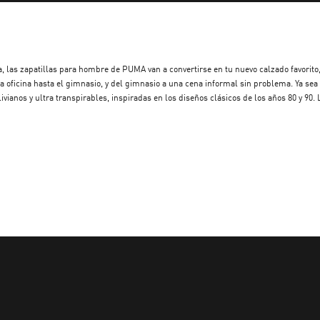
a, las zapatillas para hombre de PUMA van a convertirse en tu nuevo calzado favorit
a oficina hasta el gimnasio, y del gimnasio a una cena informal sin problema. Ya s
vianos y ultra transpirables, inspiradas en los diseños clásicos de los años 80 y 9
perior, mientras que las capelladas acolchadas aseguran comodidad todo el día. Con m
rbano, PUMA tiene el par perfecto para vos.