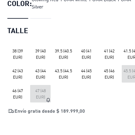
COLOR:
Silver
TALLE
38 (39
39 (40
39.5 (40.5
40 (41
41 (42
41.5 (
EUR)
EUR)
EUR)
EUR)
EUR)
EUR
42 (43
43 (44
43.5 (44.5
44 (45
45 (46
45.5 (
EUR)
EUR)
EUR)
EUR)
EUR)
EUR
46 (47
47 (48
EUR)
EUR)
Envío gratis desde
$ 189.999,00