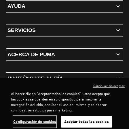
AYUDA
SERVICIOS
ACERCA DE PUMA
MANTÉNGASE AL DÍA
Continuar sin aceptar
Al hacer clic en “Aceptar todas las cookies”, usted acepta que
las cookies se guarden en su dispositivo para mejorar la
navegación del sitio, analizar el uso del mismo, y colaborar
con nuestros estudios para marketing.
Términos y Condiciones
Política de privacidad
Configurar cookies
LOADING...
LO
Configuración de cookies
Aceptar todas las cookies
©
PUMA, 2026. Todos los derechos reservados