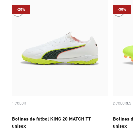
-20%
-30%
1 COLOR
2 COLORES
Botines de fútbol KING 20 MATCH TT
Botines 
unisex
unisex