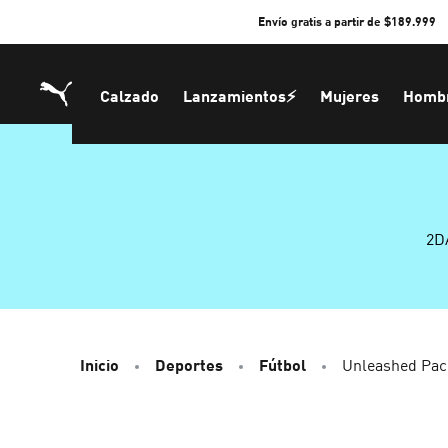
Skip
Envío gratis a partir de $189.999
to
Content
Calzado
Lanzamientos⚡
Mujeres
Homb
2D
Inicio
Deportes
Fútbol
Unleashed Pac