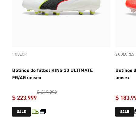
1 COLOR
2 COLORES
Botines de fútbol KING 20 ULTIMATE
Botines 
FG/AG unisex
unisex
original price $ 319.999
$ 319.999
$ 223.999
$ 183.9
current price $ 223.999
SALE
SALE