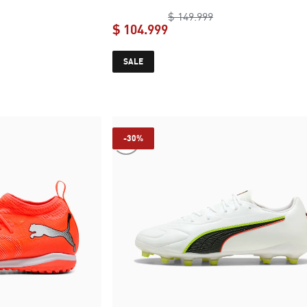
inal price $ 149.999
original price $ 149
$ 149.999
$ 104.999
e $ 104.999
current price $ 104.999
SALE
-30%