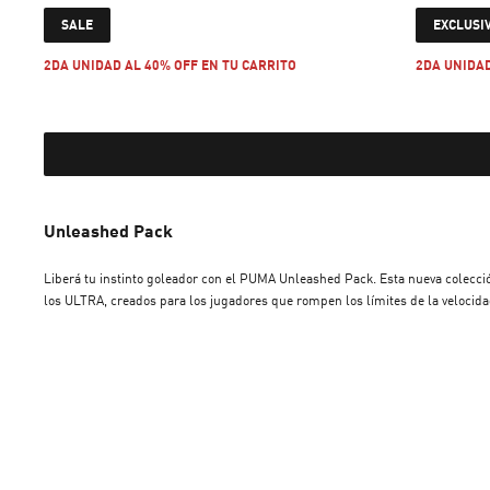
current price $ 91.999
SALE
EXCLUSI
2DA UNIDAD AL 40% OFF EN TU CARRITO
2DA UNIDAD
Unleashed Pack
Liberá tu instinto goleador con el PUMA Unleashed Pack. Esta nueva colección
los ULTRA, creados para los jugadores que rompen los límites de la velocid