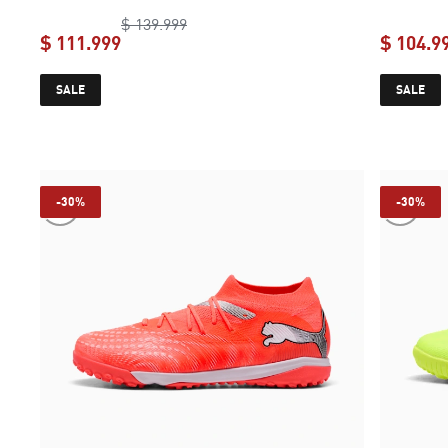
original price $ 139.999
$ 139.999
$ 111.999
$ 104.9
current price $ 111.999
SALE
SALE
-30%
-30%