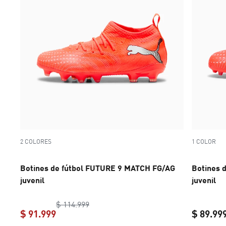
2 COLORES
1 COLOR
Botines de fútbol FUTURE 9 MATCH FG/AG
Botines 
juvenil
juvenil
original price $ 114.999
$ 114.999
$ 91.999
$ 89.99