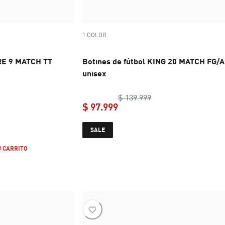
1 COLOR
RE 9 MATCH TT
Botines de fútbol KING 20 MATCH FG/
unisex
inal price $ 114.999
original price $ 139.
$ 139.999
$ 97.999
e $ 103.499
current price $ 97.999
SALE
U CARRITO