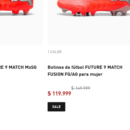
1 COLOR
URE 9 MATCH MxSG
Botines de fútbol FUTURE 9 MATCH
FUSION FG/AG para mujer
inal price $ 184.999
original price $ 149
$ 149.999
$ 119.999
e $ 129.499
current price $ 119.999
SALE