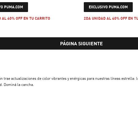
current price $ 89.999
current price 
VO PUMA.COM
EXCLUSIVO PUMA.COM
 AL 40% OFF EN TU CARRITO
2DA UNIDAD AL 40% OFF EN T
PÁGINA SIGUIENTE
 trae actualizaciones de color vibrantes y enérgicas para nuestras líneas estrella: 
ad. Dominá la cancha.