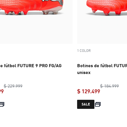
1 COLOR
de fútbol FUTURE 9 PRO FG/AG
Botines de fútbol FUT
unisex
original price $ 229.999
orig
$ 229.999
$ 184.999
99
$ 129.499
current price $ 183.999
current pric
SALE