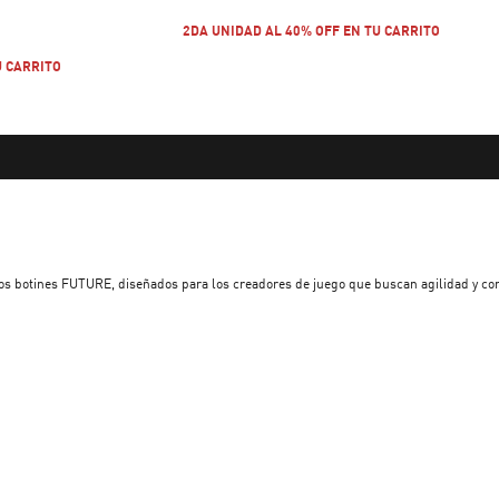
$ 89.999
current price $ 89.999
2DA UNIDAD AL 40% OFF EN TU CARRITO
U CARRITO
los botines FUTURE, diseñados para los creadores de juego que buscan agilidad y con