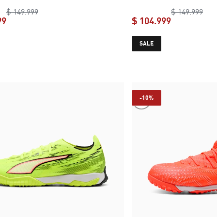
original price $ 149.999
orig
$ 149.999
$ 149.999
99
$ 104.999
current price $ 104.999
current pric
SALE
-10%