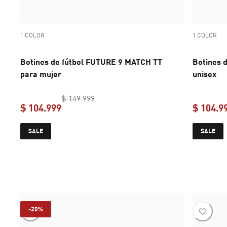
1 COLOR
1 COLOR
Botines de fútbol FUTURE 9 MATCH TT
Botines 
para mujer
unisex
original price $ 149.999
$ 149.999
$ 104.999
$ 104.9
current price $ 104.999
SALE
SALE
-20%