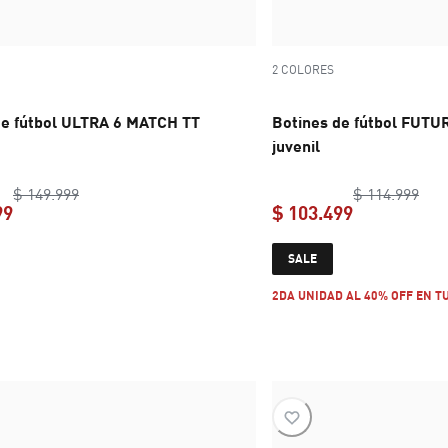
2 COLORES
de fútbol ULTRA 6 MATCH TT
Botines de fútbol FUTU
juvenil
original price $ 149.999
orig
$ 149.999
$ 114.999
99
$ 103.499
current price $ 104.999
current pric
SALE
2DA UNIDAD AL 40% OFF EN T