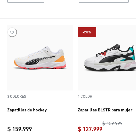
-20%
3 COLORES
1 COLOR
Zapatillas de hockey
Zapatillas BLSTR para mujer
origin
$ 159.999
$ 159.999
$ 127.999