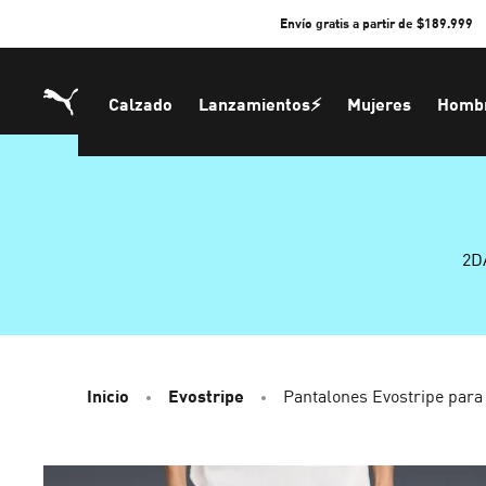
Skip
Envío gratis a partir de $189.999
to
Content
Calzado
Lanzamientos⚡
Mujeres
Homb
2D
Inicio
Evostripe
Pantalones Evostripe para