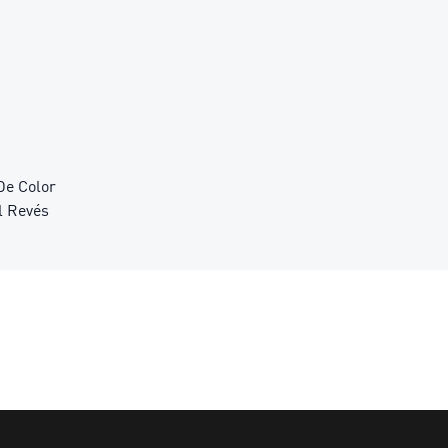
De Color
l Revés