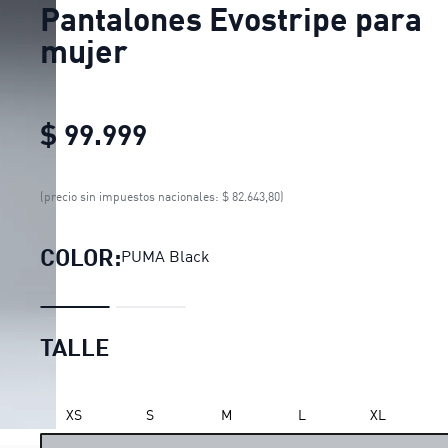
Pantalones Evostripe para
mujer
$ 99.999
Pantalones Evostripe para 
(precio sin impuestos nacionales: $ 82.643,80)
COLOR:
PUMA Black
TALLE
XS
S
M
L
XL