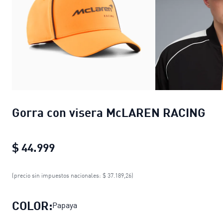
Gorra con visera McLAREN RACING
$ 44.999
Gorra con visera McLAREN RACING
c
(precio sin impuestos nacionales: $ 37.189,26)
COLOR:
Papaya