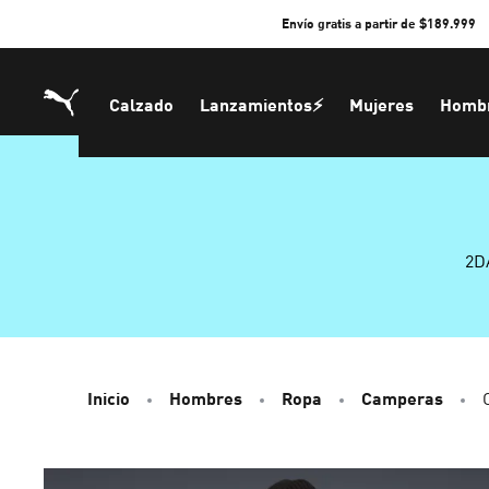
Skip
Envío gratis a partir de $189.999
to
Content
Calzado
Lanzamientos⚡
Mujeres
Homb
2D
Inicio
Hombres
Ropa
Camperas