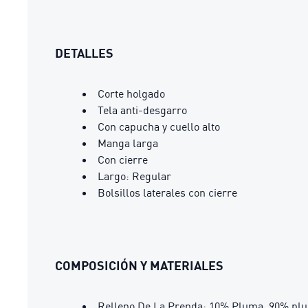
DETALLES
Corte holgado
Tela anti-desgarro
Con capucha y cuello alto
Manga larga
Con cierre
Largo: Regular
Bolsillos laterales con cierre
COMPOSICIÓN Y MATERIALES
Relleno De La Prenda: 10% Pluma, 90% pl