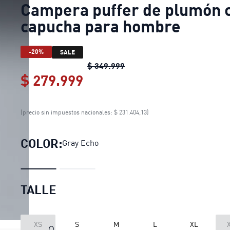
Campera puffer de plumón 
capucha para hombre
-20%
SALE
Campera puffer de plumón 
$ 349.999
$ 279.999
Campera puffer de plumó
(precio sin impuestos nacionales: $ 231.404,13)
COLOR:
Gray Echo
TALLE
XS
S
M
L
XL