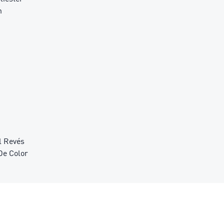
n
l Revés
De Color