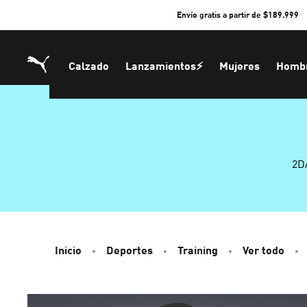
Skip
Envío gratis a partir de $189.999
to
Content
Calzado
Lanzamientos⚡
Mujeres
Homb
2D
Inicio
Deportes
Training
Ver todo