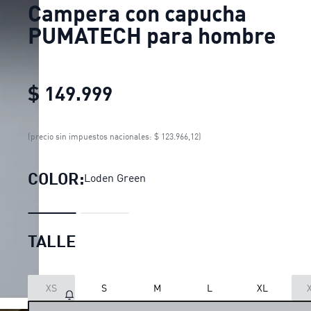
Campera con capucha
PUMATECH para hombre
$ 149.999
Campera con capucha PU
(precio sin impuestos nacionales: $ 123.966,12)
COLOR:
Loden Green
TALLE
LOADING...
XS
S
M
L
XL