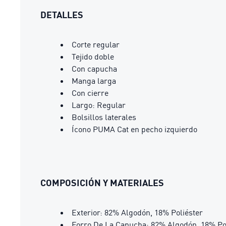
DETALLES
Corte regular
Tejido doble
Con capucha
Manga larga
Con cierre
Largo: Regular
Bolsillos laterales
Ícono PUMA Cat en pecho izquierdo
COMPOSICIÓN Y MATERIALES
Exterior: 82% Algodón, 18% Poliéster
Forro De La Capucha: 82% Algodón, 18% Po