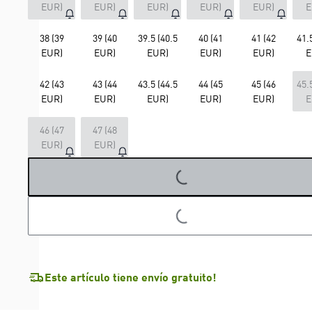
EUR)
EUR)
EUR)
EUR)
EUR)
E
38 (39
39 (40
39.5 (40.5
40 (41
41 (42
41.
EUR)
EUR)
EUR)
EUR)
EUR)
E
42 (43
43 (44
43.5 (44.5
44 (45
45 (46
45.
EUR)
EUR)
EUR)
EUR)
EUR)
E
46 (47
47 (48
EUR)
EUR)
LOADING...
LOADING...
Este artículo tiene envío gratuito!