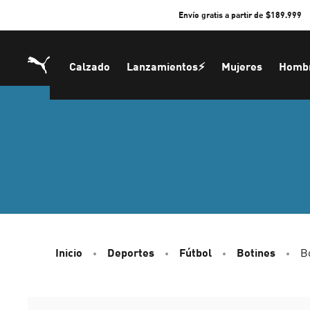
Skip
Envío gratis a partir de $189.999
to
Content
Calzado
Lanzamientos⚡
Mujeres
Homb
Inicio
Deportes
Fútbol
Botines
B