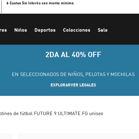
6 Cuotas Sin Interés con monto mínimo
res
Niños
Deportes
Colecciones
Sale
2DA AL 40% OFF
EN SELECCIONADOS DE NIÑOS, PELOTAS Y MOCHILAS
EXPLORAR
VER LEGALES
otines de fútbol FUTURE 9 ULTIMATE FG unisex