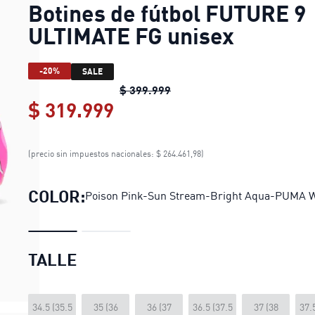
Botines de fútbol FUTURE 9
ULTIMATE FG unisex
-20%
SALE
Botines de fútbol FUTURE 9
$ 399.999
$ 319.999
Botines de fútbol FUTURE
(precio sin impuestos nacionales: $ 264.461,98)
COLOR:
Poison Pink-Sun Stream-Bright Aqua-PUMA W
TALLE
34.5 (35.5
35 (36
36 (37
36.5 (37.5
37 (38
37.