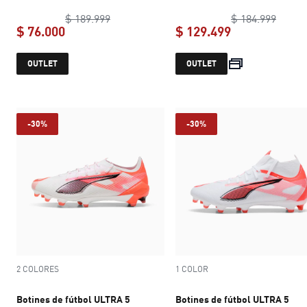
original price $ 189.999
origin
$ 189.999
$ 184.999
$ 76.000
$ 129.499
current price $ 76.000
current price 
OUTLET
OUTLET
-30%
-30%
2 COLORES
1 COLOR
Botines de fútbol ULTRA 5
Botines de fútbol ULTRA 5