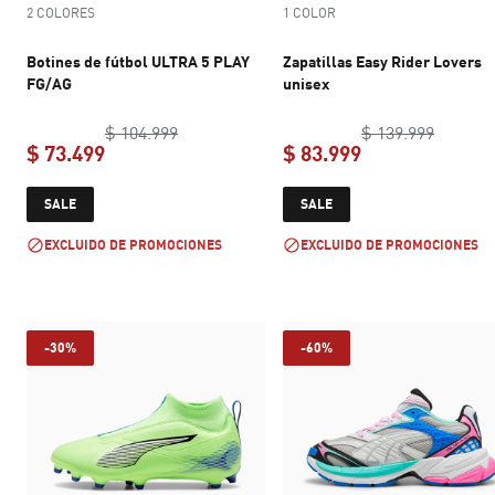
2 COLORES
1 COLOR
Botines de fútbol ULTRA 5 PLAY
Zapatillas Easy Rider Lovers
FG/AG
unisex
original price $ 104.999
original
$ 104.999
$ 139.999
$ 73.499
$ 83.999
current price $ 73.499
current price $ 
SALE
SALE
EXCLUIDO DE PROMOCIONES
EXCLUIDO DE PROMOCIONES
-30%
-60%