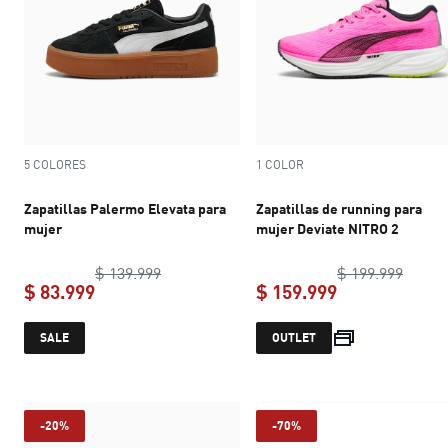
5 COLORES
1 COLOR
Zapatillas Palermo Elevata para
Zapatillas de running para
mujer
mujer Deviate NITRO 2
original price $ 139.999
origin
$ 139.999
$ 199.999
$ 83.999
$ 159.999
current price $ 83.999
current price 
SALE
OUTLET
-20%
-70%