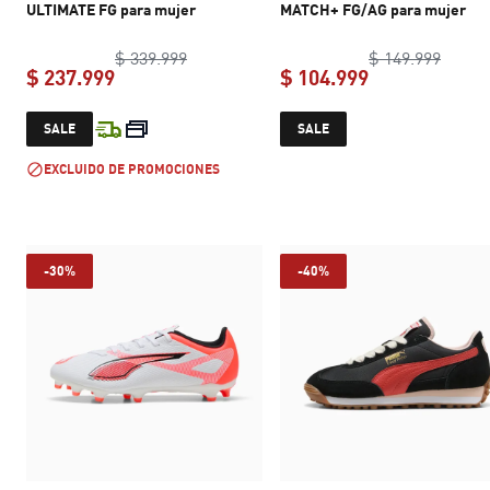
ULTIMATE FG para mujer
MATCH+ FG/AG para mujer
original price $ 339.999
origin
$ 339.999
$ 149.999
$ 237.999
$ 104.999
current price $ 237.999
current price 
SALE
SALE
EXCLUIDO DE PROMOCIONES
-30%
-40%