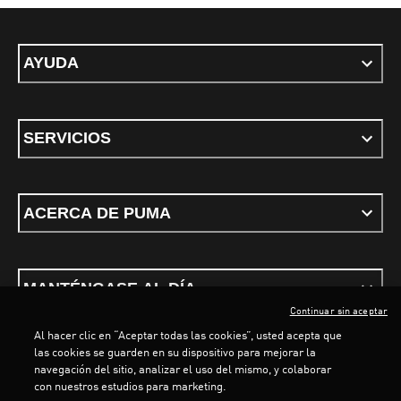
AYUDA
SERVICIOS
ACERCA DE PUMA
MANTÉNGASE AL DÍA
Continuar sin aceptar
Al hacer clic en “Aceptar todas las cookies”, usted acepta que
las cookies se guarden en su dispositivo para mejorar la
navegación del sitio, analizar el uso del mismo, y colaborar
con nuestros estudios para marketing.
Términos y Condiciones
Política de privacidad
Configurar cookies