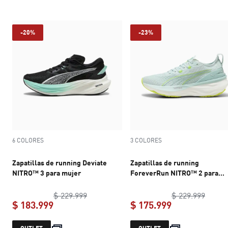
-20%
-23%
6 COLORES
3 COLORES
Zapatillas de running Deviate
Zapatillas de running
NITRO™ 3 para mujer
ForeverRun NITRO™ 2 para
mujer
original price $ 229.999
origin
$ 229.999
$ 229.999
$ 183.999
$ 175.999
current price $ 183.999
current price 