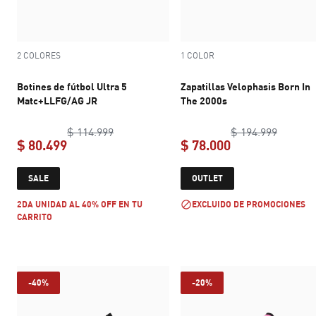
2 COLORES
1 COLOR
Botines de fútbol Ultra 5
Zapatillas Velophasis Born In
Matc+LLFG/AG JR
The 2000s
original price $ 114.999
original
$ 114.999
$ 194.999
$ 80.499
$ 78.000
current price $ 80.499
current price $ 
SALE
OUTLET
2DA UNIDAD AL 40% OFF EN TU
EXCLUIDO DE PROMOCIONES
CARRITO
-40%
-20%