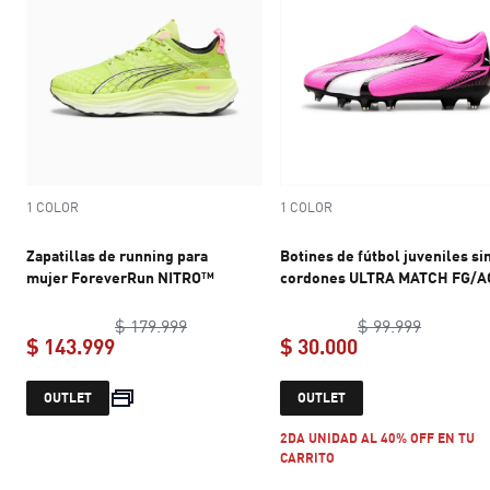
1 COLOR
1 COLOR
Zapatillas de running para
Botines de fútbol juveniles si
mujer ForeverRun NITRO™
cordones ULTRA MATCH FG/A
original price $ 179.999
original 
$ 179.999
$ 99.999
$ 143.999
$ 30.000
current price $ 143.999
current price $ 
OUTLET
OUTLET
2DA UNIDAD AL 40% OFF EN TU
CARRITO