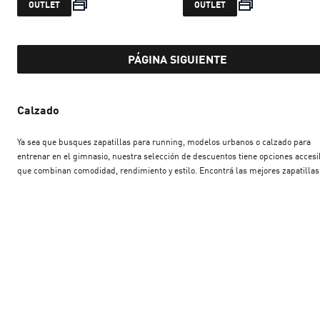
current price $ 149.999
current price 
OUTLET
OUTLET
PÁGINA SIGUIENTE
Calzado
Ya sea que busques zapatillas para running, modelos urbanos o calzado para
entrenar en el gimnasio, nuestra selección de descuentos tiene opciones accesi
que combinan comodidad, rendimiento y estilo. Encontrá las mejores zapatillas
para mujer en oferta y llevate calidad PUMA al mejor precio. ¡No te pierdas esto
descuentos y sumá un nuevo par a tu rotación!