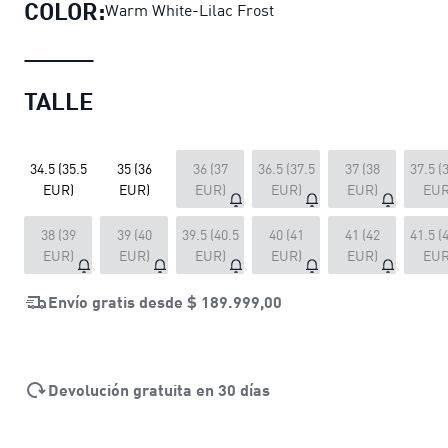
COLOR:
Warm White-Lilac Frost
TALLE
34.5 (35.5
35 (36
36 (37
36.5 (37.5
37 (38
37.5 (
EUR)
EUR)
EUR)
EUR)
EUR)
EUR
38 (39
39 (40
39.5 (40.5
40 (41
41 (42
41.5 (
EUR)
EUR)
EUR)
EUR)
EUR)
EUR
Envío gratis desde
$ 189.999,00
Devolución gratuita en 30 días