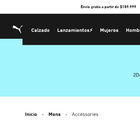
Skip
Envío gratis a partir de $189.999
to
Content
Calzado
Lanzamientos⚡
Mujeres
Homb
2D
Inicio
Mens
Accessories