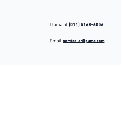
Llamá al:
(011) 5168-6056
Email:
service-ar@puma.com