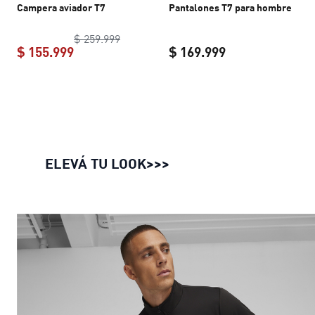
Campera aviador T7
Pantalones T7 para hombre
Campera aviador T7
original price $ 259
$ 259.999
$ 155.999
$ 169.999
Campera aviador T7
current price $ 155.999
Pantalones T7 p
ELEVÁ TU LOOK
>>>