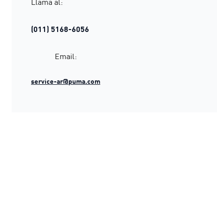
Llamá al:
(011) 5168-6056
Email:
service-ar@puma.com