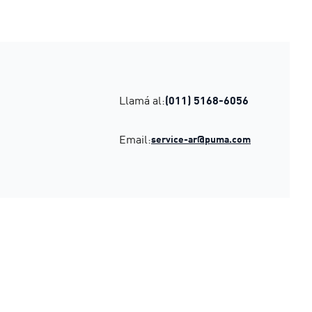
Llamá al:
(011) 5168-6056
Email:
service-ar@puma.com