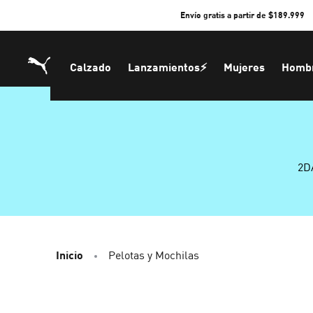
Skip
Envío gratis a partir de $189.999
to
Content
Calzado
Lanzamientos⚡
Mujeres
Homb
2D
Inicio
Pelotas y Mochilas