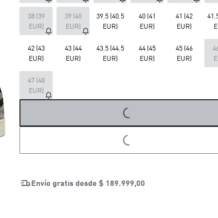
38 (39
39 (40
39.5 (40.5
40 (41
41 (42
41.
EUR)
EUR)
EUR)
EUR)
EUR)
E
42 (43
43 (44
43.5 (44.5
44 (45
45 (46
4
EUR)
EUR)
EUR)
EUR)
EUR)
E
LOADING...
47 (48
EUR)
LOADING...
Envío gratis desde
$ 189.999,00