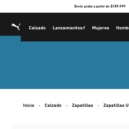
Skip
Envío gratis a partir de $189.999
to
Content
Calzado
Lanzamientos⚡
Mujeres
Homb
Inicio
Calzado
Zapatillas
Zapatillas 