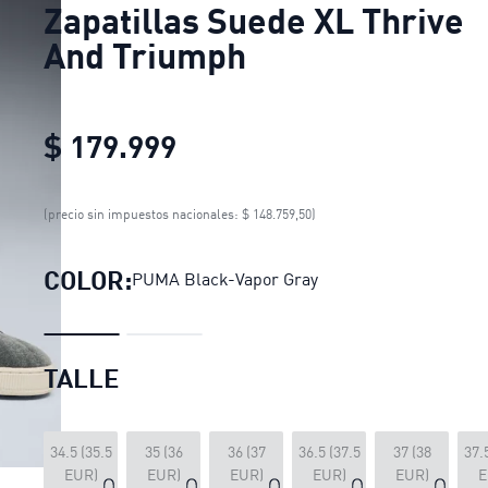
Zapatillas Suede XL Thrive
And Triumph
$ 179.999
Zapatillas Suede XL Thri
(precio sin impuestos nacionales: $ 148.759,50)
COLOR:
PUMA Black-Vapor Gray
TALLE
34.5 (35.5
35 (36
36 (37
36.5 (37.5
37 (38
37.
EUR)
EUR)
EUR)
EUR)
EUR)
E