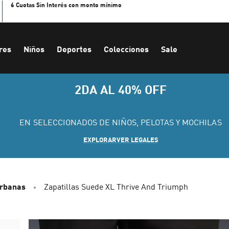
6 Cuotas Sin Interés con monto mínimo
res
Niños
Deportes
Colecciones
Sale
2DA AL 40% OFF
EN SELECCIONADOS DE NIÑOS, PELOTAS Y MOCHILAS
EXPLORAR
VER LEGALES
Urbanas
Zapatillas Suede XL Thrive And Triumph