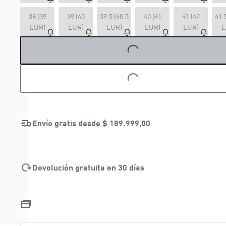
LOADING...
38 (39
39 (40
39.5 (40.5
40 (41
41 (42
41.
EUR)
EUR)
EUR)
EUR)
EUR)
E
LOADING...
Envío gratis desde
$ 189.999,00
Devolución gratuita en 30 días