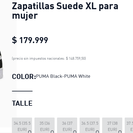
Zapatillas Suede XL para
mujer
$ 179.999
Zapatillas Suede XL para 
(precio sin impuestos nacionales: $ 148.759,50)
COLOR:
PUMA Black-PUMA White
TALLE
34.5 (35.5
35 (36
36 (37
36.5 (37.5
37 (38
37.
EUR)
EUR)
EUR)
EUR)
EUR)
E