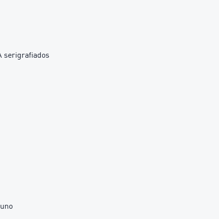
A serigrafiados
cuno