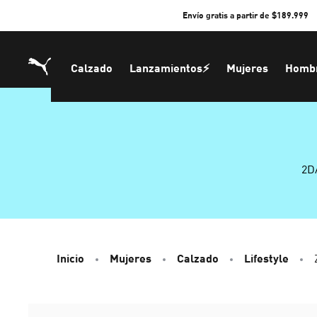
Skip
Envío gratis a partir de $189.999
to
Content
Calzado
Lanzamientos⚡
Mujeres
Homb
2D
Inicio
Mujeres
Calzado
Lifestyle