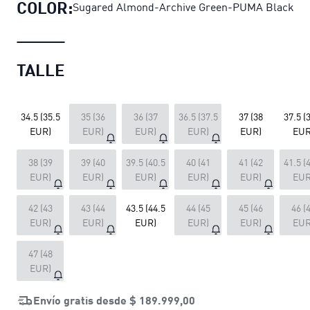
COLOR:
Sugared Almond-Archive Green-PUMA Black
TALLE
34.5 (35.5
35 (36
36 (37
36.5 (37.5
37 (38
37.5 (
EUR)
EUR)
EUR)
EUR)
EUR)
EUR
38 (39
39 (40
39.5 (40.5
40 (41
41 (42
41.5 (
EUR)
EUR)
EUR)
EUR)
EUR)
EUR
42 (43
43 (44
43.5 (44.5
44 (45
45 (46
46 (
EUR)
EUR)
EUR)
EUR)
EUR)
EUR
47 (48
EUR)
Envío gratis desde
$ 189.999,00