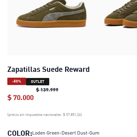
Zapatillas Suede Reward
-50%
OUTLET
Zapatillas Suede Reward
original p
$ 139.999
$ 70.000
Zapatillas Suede Reward
current pric
(precio sin impuestos nacionales: $ 57.851,24)
COLOR:
Loden Green-Desert Dust-Gum