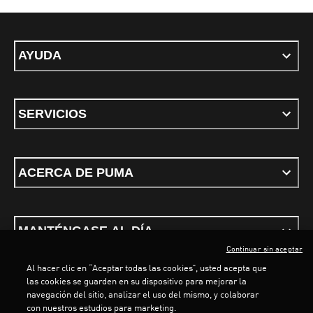
AYUDA
SERVICIOS
ACERCA DE PUMA
MANTÉNGASE AL DÍA
Continuar sin aceptar
Al hacer clic en “Aceptar todas las cookies”, usted acepta que
las cookies se guarden en su dispositivo para mejorar la
navegación del sitio, analizar el uso del mismo, y colaborar
con nuestros estudios para marketing.
Términos y Condiciones
Política de privacidad
Configurar cookies