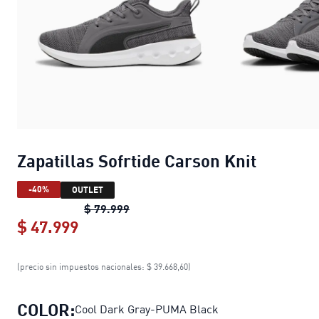
Zapatillas Sofrtide Carson Knit
-40%
OUTLET
Zapatillas Sofrtide Carson Knit
origi
$ 79.999
$ 47.999
Zapatillas Sofrtide Carson Knit
curren
(precio sin impuestos nacionales: $ 39.668,60)
COLOR:
Cool Dark Gray-PUMA Black