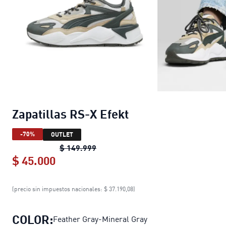
Zapatillas RS-X Efekt
-70%
OUTLET
Zapatillas RS-X Efekt
original price
$ 149.999
$ 45.000
Zapatillas RS-X Efekt
current price $
(precio sin impuestos nacionales: $ 37.190,08)
COLOR:
Feather Gray-Mineral Gray