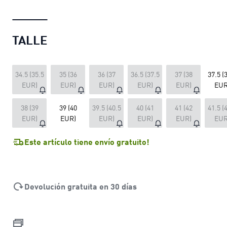
TALLE
34.5 (35.5
35 (36
36 (37
36.5 (37.5
37 (38
37.5 (
EUR)
EUR)
EUR)
EUR)
EUR)
EUR
38 (39
39 (40
39.5 (40.5
40 (41
41 (42
41.5 (
EUR)
EUR)
EUR)
EUR)
EUR)
EUR
Este artículo tiene envío gratuito!
Devolución gratuita en 30 días