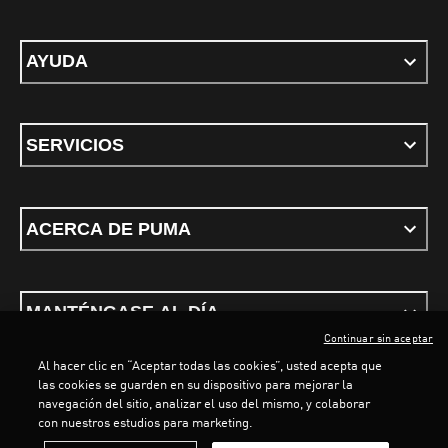
AYUDA
SERVICIOS
ACERCA DE PUMA
MANTÉNGASE AL DÍA
Continuar sin aceptar
Al hacer clic en “Aceptar todas las cookies”, usted acepta que
las cookies se guarden en su dispositivo para mejorar la
navegación del sitio, analizar el uso del mismo, y colaborar
con nuestros estudios para marketing.
Términos y Condiciones
Política de privacidad
Configurar cookies