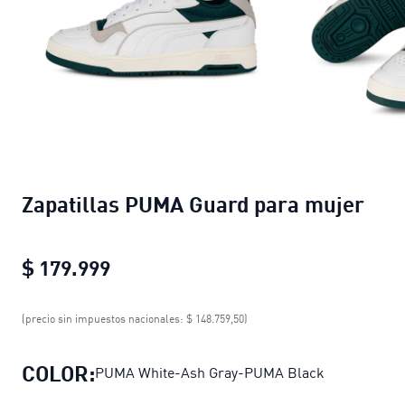
Zapatillas PUMA Guard para mujer
$ 179.999
Zapatillas PUMA Guard para mujer
c
(precio sin impuestos nacionales: $ 148.759,50)
COLOR:
PUMA White-Ash Gray-PUMA Black