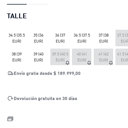
TALLE
34.5 (35.5
35 (36
36 (37
36.5 (37.5
37 (38
37.5 (
EUR)
EUR)
EUR)
EUR)
EUR)
EUR
38 (39
39 (40
39.5 (40.5
40 (41
41 (42
41.5 (
EUR)
EUR)
EUR)
EUR)
EUR)
EUR
Envío gratis desde
$ 189.999,00
Devolución gratuita en 30 días