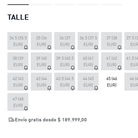
TALLE
34.5 (35.5
35 (36
36 (37
36.5 (37.5
37 (38
37.5 (
EUR)
EUR)
EUR)
EUR)
EUR)
EUR
38 (39
39 (40
39.5 (40.5
40 (41
41 (42
41.5 (
EUR)
EUR)
EUR)
EUR)
EUR)
EUR
42 (43
43 (44
43.5 (44.5
44 (45
45 (46
46 (
EUR)
EUR)
EUR)
EUR)
EUR)
EUR
47 (48
EUR)
Envío gratis desde
$ 189.999,00