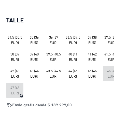
TALLE
34.5 (35.5
35 (36
36 (37
36.5 (37.5
37 (38
37.5 (
EUR)
EUR)
EUR)
EUR)
EUR)
EUR
38 (39
39 (40
39.5 (40.5
40 (41
41 (42
41.5 (
EUR)
EUR)
EUR)
EUR)
EUR)
EUR
42 (43
43 (44
43.5 (44.5
44 (45
45 (46
46 (
EUR)
EUR)
EUR)
EUR)
EUR)
EUR
47 (48
EUR)
Envío gratis desde
$ 189.999,00