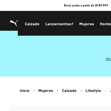
Skip
Envío gratis a partir de $189.999
to
Content
Calzado
Lanzamientos⚡
Mujeres
Homb
2D
Inicio
Mujeres
Calzado
Lifestyle