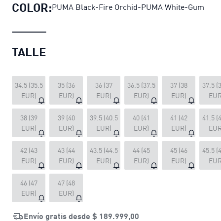
COLOR:
PUMA Black-Fire Orchid-PUMA White-Gum
TALLE
34.5 (35.5
35 (36
36 (37
36.5 (37.5
37 (38
37.5 (
EUR)
EUR)
EUR)
EUR)
EUR)
EUR
38 (39
39 (40
39.5 (40.5
40 (41
41 (42
41.5 (
EUR)
EUR)
EUR)
EUR)
EUR)
EUR
42 (43
43 (44
43.5 (44.5
44 (45
45 (46
45.5 (
EUR)
EUR)
EUR)
EUR)
EUR)
EUR
46 (47
47 (48
EUR)
EUR)
Envío gratis desde
$ 189.999,00