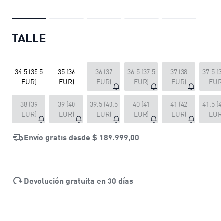
TALLE
34.5 (35.5
35 (36
36 (37
36.5 (37.5
37 (38
37.5 (
EUR)
EUR)
EUR)
EUR)
EUR)
EUR
38 (39
39 (40
39.5 (40.5
40 (41
41 (42
41.5 (
EUR)
EUR)
EUR)
EUR)
EUR)
EUR
Envío gratis desde
$ 189.999,00
Devolución gratuita en 30 días