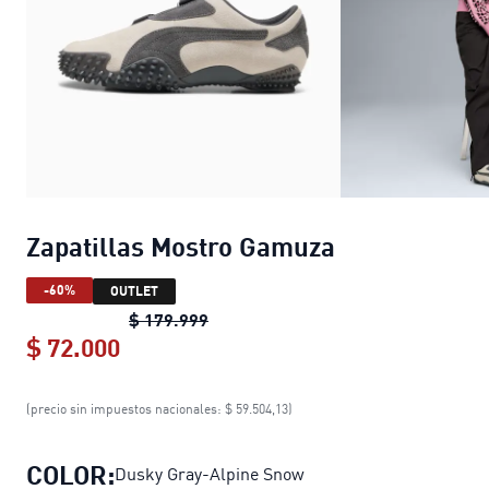
Zapatillas Mostro Gamuza
-60%
OUTLET
Zapatillas Mostro Gamuza
original 
$ 179.999
$ 72.000
Zapatillas Mostro Gamuza
current pr
(precio sin impuestos nacionales: $ 59.504,13)
COLOR:
Dusky Gray-Alpine Snow