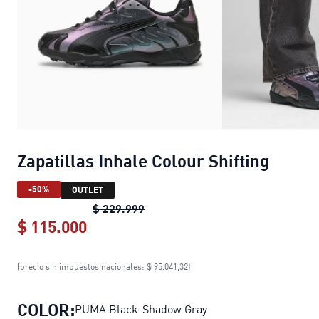
Zapatillas Inhale Colour Shifting
-50%
OUTLET
Zapatillas Inhale Colour Shifting
o
$ 229.999
$ 115.000
Zapatillas Inhale Colour Shifting
cur
(precio sin impuestos nacionales: $ 95.041,32)
COLOR:
PUMA Black-Shadow Gray