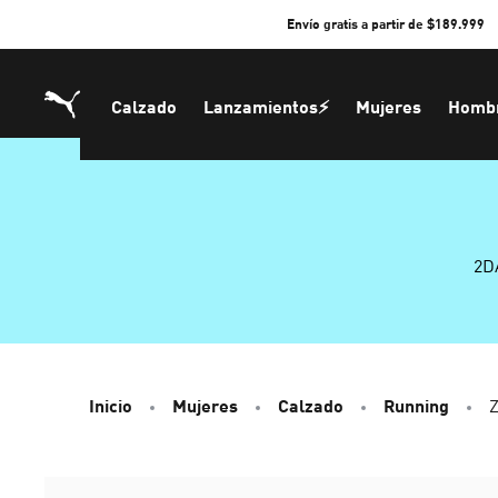
Skip
Envío gratis a partir de $189.999
to
Content
Calzado
Lanzamientos⚡
Mujeres
Homb
2D
Inicio
Mujeres
Calzado
Running
Z