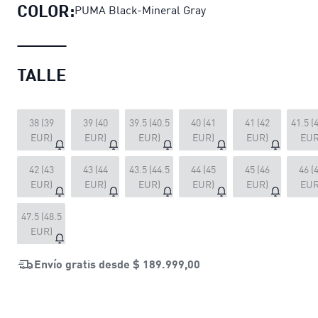
COLOR:
PUMA Black-Mineral Gray
TALLE
38 (39
39 (40
39.5 (40.5
40 (41
41 (42
41.5 (
EUR)
EUR)
EUR)
EUR)
EUR)
EUR
42 (43
43 (44
43.5 (44.5
44 (45
45 (46
46 (
EUR)
EUR)
EUR)
EUR)
EUR)
EUR
47.5 (48.5
EUR)
Envío gratis desde
$ 189.999,00