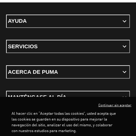
AYUDA
SERVICIOS
ACERCA DE PUMA
MANTÉNGASE AL DÍA
Continuar sin aceptar
Al hacer clic en “Aceptar todas las cookies”, usted acepta que
LOADING...
LOADING.
las cookies se guarden en su dispositivo para mejorar la
navegación del sitio, analizar el uso del mismo, y colaborar
con nuestros estudios para marketing.
Términos y Condiciones
Política de privacidad
Configurar cookies