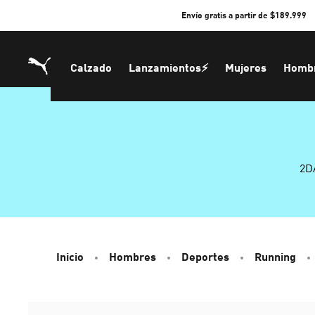
Skip
Envío gratis a partir de $189.999
to
Content
Calzado
Lanzamientos⚡
Mujeres
Homb
2D
Inicio
Hombres
Deportes
Running