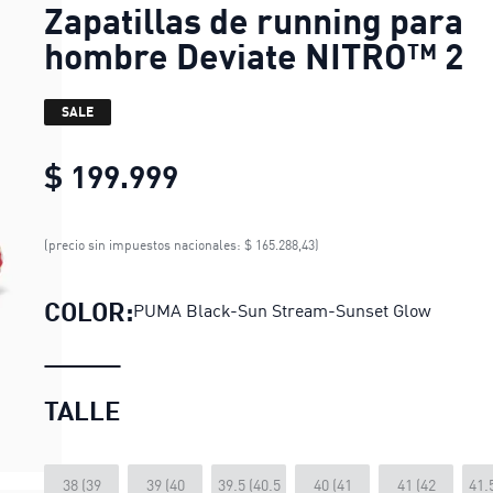
Zapatillas de running para
hombre Deviate NITRO™ 2
SALE
$ 199.999
Zapatillas de running pa
(precio sin impuestos nacionales: $ 165.288,43)
COLOR:
PUMA Black-Sun Stream-Sunset Glow
TALLE
38 (39
39 (40
39.5 (40.5
40 (41
41 (42
41.