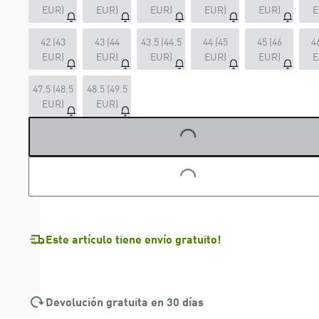
EUR)
EUR)
EUR)
EUR)
EUR)
E
42 (43
43 (44
43.5 (44.5
44 (45
45 (46
4
EUR)
EUR)
EUR)
EUR)
EUR)
E
LOADING...
47.5 (48.5
48.5 (49.5
EUR)
EUR)
LOADING...
Este artículo tiene envío gratuito!
Devolución gratuita en 30 días