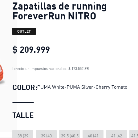
Zapatillas de running
ForeverRun NITRO
OUTLET
$ 209.999
Zapatillas de running Fo
(precio sin impuestos nacionales: $ 173.552,89)
COLOR:
PUMA White-PUMA Silver-Cherry Tomato
TALLE
38 (39
39 (40
39.5 (40.5
40 (41
41 (42
41.