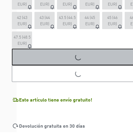
EUR)
EUR)
EUR)
EUR)
EUR)
E
42 (43
43 (44
43.5 (44.5
44 (45
45 (46
4
EUR)
EUR)
EUR)
EUR)
EUR)
E
47.5 (48.5
EUR)
LOADING...
LOADING...
Este artículo tiene envío gratuito!
Devolución gratuita en 30 días