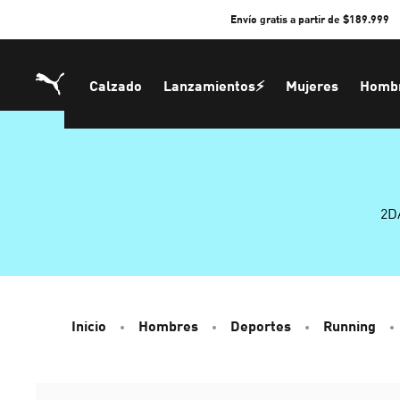
Skip
Envío gratis a partir de $189.999
to
Content
Calzado
Lanzamientos⚡
Mujeres
Homb
2D
Inicio
Hombres
Deportes
Running