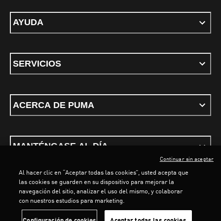
AYUDA
SERVICIOS
ACERCA DE PUMA
MANTÉNGASE AL DÍA
Continuar sin aceptar
Al hacer clic en “Aceptar todas las cookies”, usted acepta que
las cookies se guarden en su dispositivo para mejorar la
navegación del sitio, analizar el uso del mismo, y colaborar
con nuestros estudios para marketing.
Términos y Condiciones
Política de privacidad
Configurar cookies
Configuración de cookies
Aceptar todas las cookies