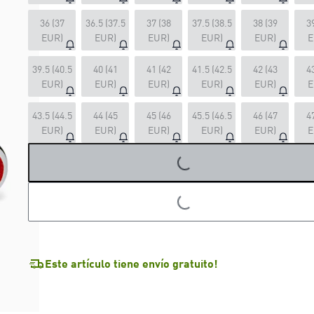
36 (37
36.5 (37.5
37 (38
37.5 (38.5
38 (39
3
EUR)
EUR)
EUR)
EUR)
EUR)
E
39.5 (40.5
40 (41
41 (42
41.5 (42.5
42 (43
4
EUR)
EUR)
EUR)
EUR)
EUR)
E
43.5 (44.5
44 (45
45 (46
45.5 (46.5
46 (47
4
EUR)
EUR)
EUR)
EUR)
EUR)
E
LOADING...
LOADING...
Este artículo tiene envío gratuito!