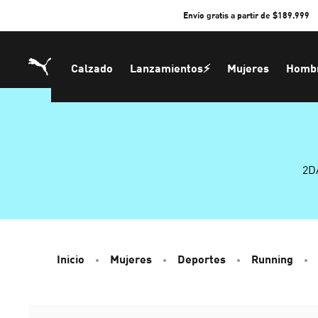
Skip
Envío gratis a partir de $189.999
to
Content
Calzado
Lanzamientos⚡
Mujeres
Homb
2D
Inicio
Mujeres
Deportes
Running