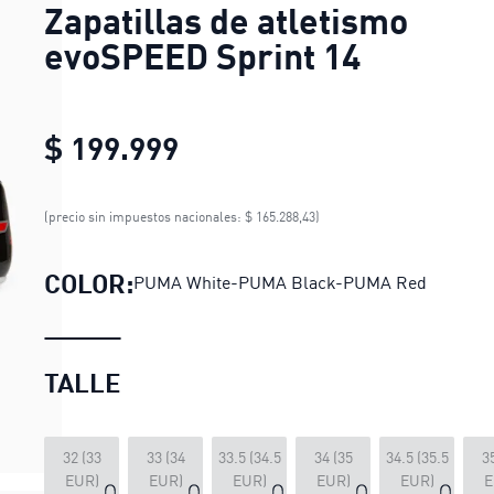
Zapatillas de atletismo
evoSPEED Sprint 14
$ 199.999
Zapatillas de atletismo e
(precio sin impuestos nacionales: $ 165.288,43)
COLOR:
PUMA White-PUMA Black-PUMA Red
TALLE
32 (33
33 (34
33.5 (34.5
34 (35
34.5 (35.5
3
EUR)
EUR)
EUR)
EUR)
EUR)
E