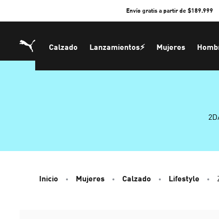
Skip
Envío gratis a partir de $189.999
to
Content
Calzado
Lanzamientos⚡
Mujeres
Homb
2D
Inicio
Mujeres
Calzado
Lifestyle